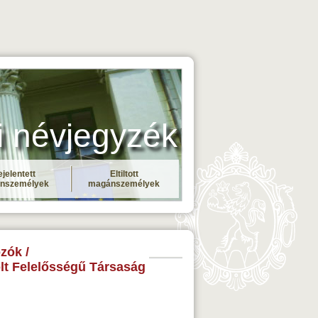
i névjegyzék
jelentett
Eltiltott
nszemélyek
magánszemélyek
zók /
lt Felelősségű Társaság