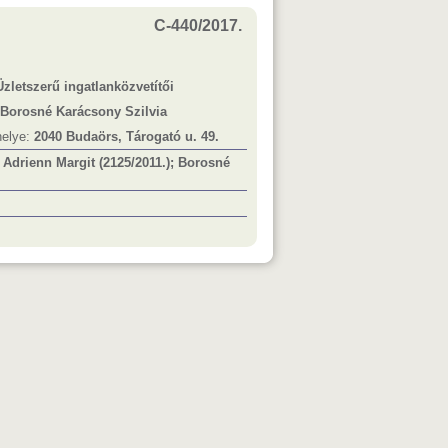
C-440/2017.
Üzletszerű ingatlanközvetítői
Borosné Karácsony Szilvia
helye:
2040 Budaörs, Tárogató u. 49.
Adrienn Margit (2125/2011.); Borosné