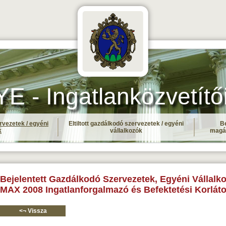
- Ingatlanközvetítő
rvezetek / egyéni
Eltiltott gazdálkodó szervezetek / egyéni
Be
k
vállalkozók
magá
Bejelentett Gazdálkodó Szervezetek, Egyéni Vállalko
MAX 2008 Ingatlanforgalmazó és Befektetési Korláto
<¬ Vissza