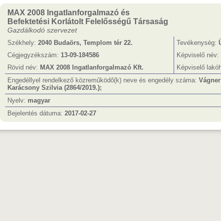
MAX 2008 Ingatlanforgalmazó és
Befektetési Korlátolt Felelősségű Társaság
Gazdálkodó szervezet
Székhely:
2040 Budaörs, Templom tér 22.
Tevékenység:
Cégjegyzékszám:
13-09-184586
Képviselő név:
Rövid név:
MAX 2008 Ingatlanforgalmazó Kft.
Képviselő lakó
Engedéllyel rendelkező közreműködő(k) neve és engedély száma:
Vágner 
Karácsony Szilvia (2864/2019.);
Nyelv:
magyar
Bejelentés dátuma:
2017-02-27