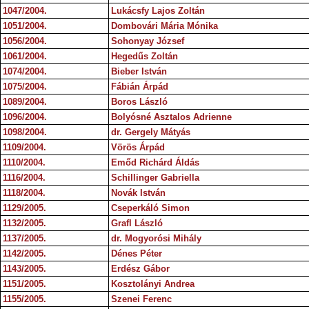
1047/2004.
Lukácsfy Lajos Zoltán
1051/2004.
Dombovári Mária Mónika
1056/2004.
Sohonyay József
1061/2004.
Hegedűs Zoltán
1074/2004.
Bieber István
1075/2004.
Fábián Árpád
1089/2004.
Boros László
1096/2004.
Bolyósné Asztalos Adrienne
1098/2004.
dr. Gergely Mátyás
1109/2004.
Vörös Árpád
1110/2004.
Emőd Richárd Áldás
1116/2004.
Schillinger Gabriella
1118/2004.
Novák István
1129/2005.
Cseperkáló Simon
1132/2005.
Grafl László
1137/2005.
dr. Mogyorósi Mihály
1142/2005.
Dénes Péter
1143/2005.
Erdész Gábor
1151/2005.
Kosztolányi Andrea
1155/2005.
Szenei Ferenc