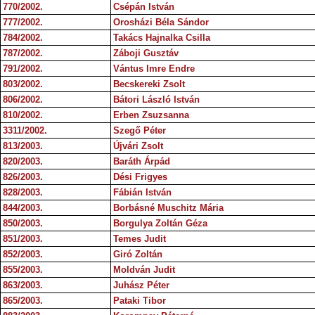
770/2002.
Csépán István
777/2002.
Orosházi Béla Sándor
784/2002.
Takács Hajnalka Csilla
787/2002.
Záboji Gusztáv
791/2002.
Vántus Imre Endre
803/2002.
Becskereki Zsolt
806/2002.
Bátori László István
810/2002.
Erben Zsuzsanna
3311/2002.
Szegő Péter
813/2003.
Újvári Zsolt
820/2003.
Baráth Árpád
826/2003.
Dési Frigyes
828/2003.
Fábián István
844/2003.
Borbásné Muschitz Mária
850/2003.
Borgulya Zoltán Géza
851/2003.
Temes Judit
852/2003.
Giró Zoltán
855/2003.
Moldván Judit
863/2003.
Juhász Péter
865/2003.
Pataki Tibor