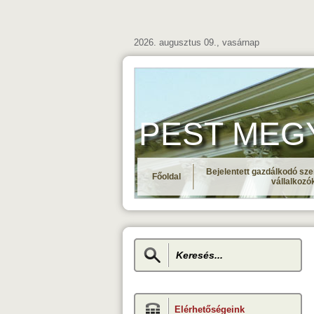
2026. augusztus 09., vasárnap
PEST MEGYE 
Bejelentett gazdálkodó sze
Főoldal
vállalkozó
Elérhetőségeink