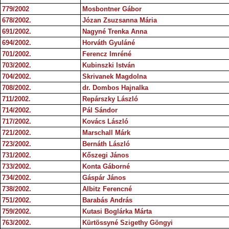
779/2002
Mosbontner Gábor
678/2002.
Józan Zsuzsanna Mária
691/2002.
Nagyné Trenka Anna
694/2002.
Horváth Gyuláné
701/2002.
Ferencz Imréné
703/2002.
Kubinszki István
704/2002.
Skrivanek Magdolna
708/2002.
dr. Dombos Hajnalka
711/2002.
Repárszky László
714/2002.
Pál Sándor
717/2002.
Kovács László
721/2002.
Marschall Márk
723/2002.
Bernáth László
731/2002.
Kőszegi János
733/2002.
Konta Gáborné
734/2002.
Gáspár János
738/2002.
Albitz Ferencné
751/2002.
Barabás András
759/2002.
Kutasi Boglárka Márta
763/2002.
Kürtössyné Szigethy Göngyi