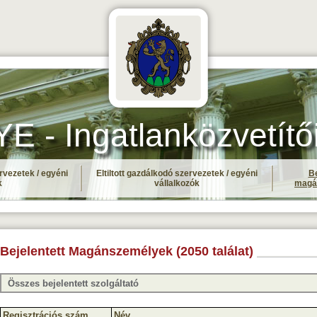
- Ingatlanközvetítő
rvezetek / egyéni
Eltiltott gazdálkodó szervezetek / egyéni
Be
k
vállalkozók
magá
Bejelentett Magánszemélyek (2050 találat)
Regisztrációs szám
Név