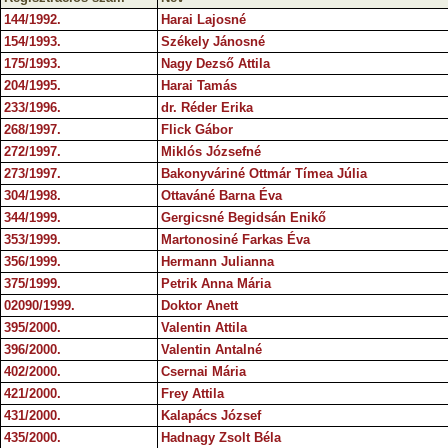
144/1992.
Harai Lajosné
154/1993.
Székely Jánosné
175/1993.
Nagy Dezső Attila
204/1995.
Harai Tamás
233/1996.
dr. Réder Erika
268/1997.
Flick Gábor
272/1997.
Miklós Józsefné
273/1997.
Bakonyváriné Ottmár Tímea Júlia
304/1998.
Ottaváné Barna Éva
344/1999.
Gergicsné Begidsán Enikő
353/1999.
Martonosiné Farkas Éva
356/1999.
Hermann Julianna
375/1999.
Petrik Anna Mária
02090/1999.
Doktor Anett
395/2000.
Valentin Attila
396/2000.
Valentin Antalné
402/2000.
Csernai Mária
421/2000.
Frey Attila
431/2000.
Kalapács József
435/2000.
Hadnagy Zsolt Béla