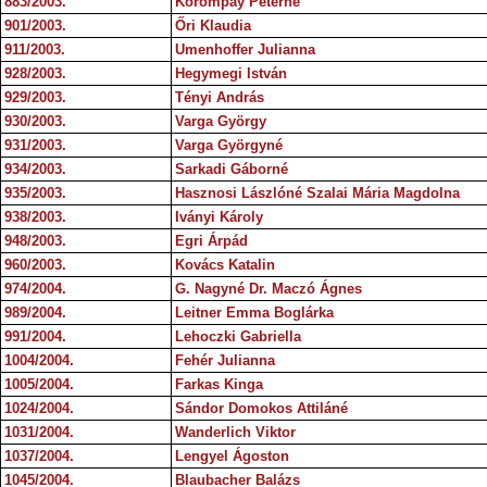
883/2003.
Korompay Péterné
901/2003.
Őri Klaudia
911/2003.
Umenhoffer Julianna
928/2003.
Hegymegi István
929/2003.
Tényi András
930/2003.
Varga György
931/2003.
Varga Györgyné
934/2003.
Sarkadi Gáborné
935/2003.
Hasznosi Lászlóné Szalai Mária Magdolna
938/2003.
Iványi Károly
948/2003.
Egri Árpád
960/2003.
Kovács Katalin
974/2004.
G. Nagyné Dr. Maczó Ágnes
989/2004.
Leitner Emma Boglárka
991/2004.
Lehoczki Gabriella
1004/2004.
Fehér Julianna
1005/2004.
Farkas Kinga
1024/2004.
Sándor Domokos Attiláné
1031/2004.
Wanderlich Viktor
1037/2004.
Lengyel Ágoston
1045/2004.
Blaubacher Balázs