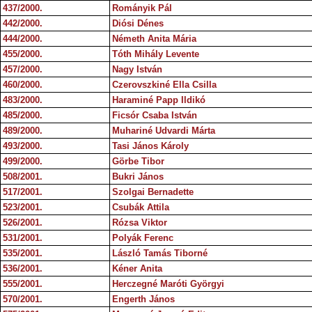
437/2000.
Rományik Pál
442/2000.
Diósi Dénes
444/2000.
Németh Anita Mária
455/2000.
Tóth Mihály Levente
457/2000.
Nagy István
460/2000.
Czerovszkiné Ella Csilla
483/2000.
Haraminé Papp Ildikó
485/2000.
Ficsór Csaba István
489/2000.
Muhariné Udvardi Márta
493/2000.
Tasi János Károly
499/2000.
Görbe Tibor
508/2001.
Bukri János
517/2001.
Szolgai Bernadette
523/2001.
Csubák Attila
526/2001.
Rózsa Viktor
531/2001.
Polyák Ferenc
535/2001.
László Tamás Tiborné
536/2001.
Kéner Anita
555/2001.
Herczegné Maróti Györgyi
570/2001.
Engerth János