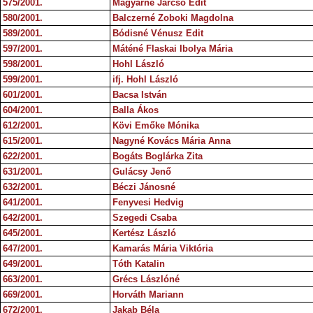
575/2001.
Magyarné Jarcsó Edit
580/2001.
Balczerné Zoboki Magdolna
589/2001.
Bódisné Vénusz Edit
597/2001.
Máténé Flaskai Ibolya Mária
598/2001.
Hohl László
599/2001.
ifj. Hohl László
601/2001.
Bacsa István
604/2001.
Balla Ákos
612/2001.
Kövi Emőke Mónika
615/2001.
Nagyné Kovács Mária Anna
622/2001.
Bogáts Boglárka Zita
631/2001.
Gulácsy Jenő
632/2001.
Béczi Jánosné
641/2001.
Fenyvesi Hedvig
642/2001.
Szegedi Csaba
645/2001.
Kertész László
647/2001.
Kamarás Mária Viktória
649/2001.
Tóth Katalin
663/2001.
Grécs Lászlóné
669/2001.
Horváth Mariann
672/2001.
Jakab Béla