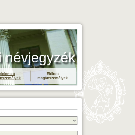
i névjegyzék
jelentett
Eltiltott
nszemélyek
magánszemélyek