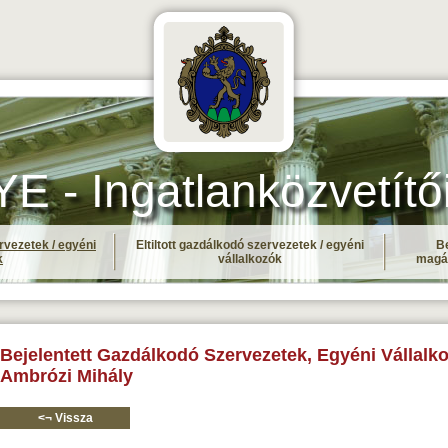
- Ingatlanközvetítő
rvezetek / egyéni
Eltiltott gazdálkodó szervezetek / egyéni
Be
k
vállalkozók
magá
Bejelentett Gazdálkodó Szervezetek, Egyéni Vállalko
Ambrózi Mihály
<¬ Vissza