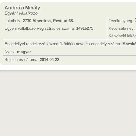
Ambrózi Mihály
Egyéni vállalkozó
Lakóhely:
2730 Albertirsa, Pesti út 68.
Tevékenység:
Egyéni vállalkozó Regisztrációs száma:
14916275
Képviselő név:
Képviselő lakó
Engedéllyel rendelkező közreműködő(k) neve és engedély száma:
Macskó
Nyelv:
magyar
Bejelentés dátuma:
2014-04-22