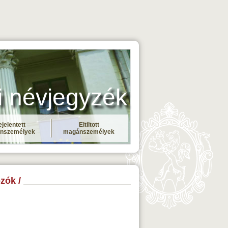
i névjegyzék
jelentett
Eltiltott
nszemélyek
magánszemélyek
zók /