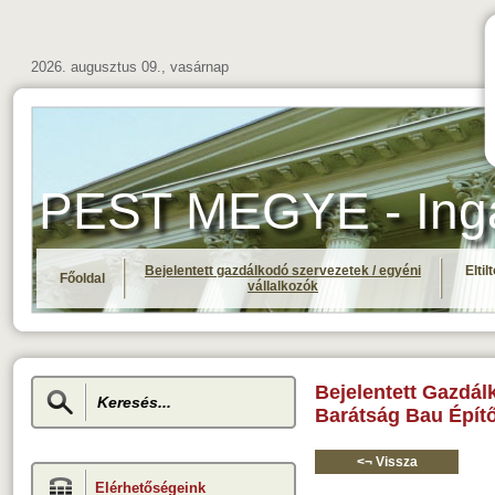
2026. augusztus 09., vasárnap
PEST MEGYE - Ingat
Bejelentett gazdálkodó szervezetek / egyéni
Elti
Főoldal
vállalkozók
Bejelentett Gazdál
Barátság Bau Építő
<¬ Vissza
Elérhetőségeink