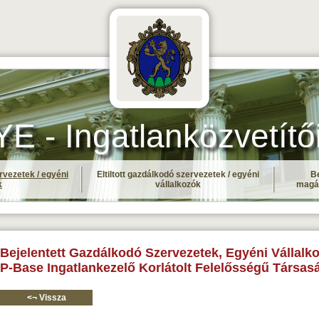
- Ingatlanközvetítő
rvezetek / egyéni
Eltiltott gazdálkodó szervezetek / egyéni
Be
k
vállalkozók
magá
Bejelentett Gazdálkodó Szervezetek, Egyéni Vállalko
P-Base Ingatlankezelő Korlátolt Felelősségű Társas
<¬ Vissza