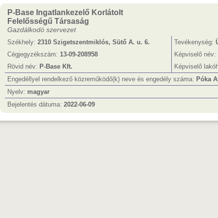
P-Base Ingatlankezelő Korlátolt
Felelősségű Társaság
Gazdálkodó szervezet
Székhely:
2310 Szigetszentmiklós, Sütő A. u. 6.
Tevékenység:
Cégjegyzékszám:
13-09-208958
Képviselő név:
Rövid név:
P-Base Kft.
Képviselő lakó
Engedéllyel rendelkező közreműködő(k) neve és engedély száma:
Póka At
Nyelv:
magyar
Bejelentés dátuma:
2022-06-09