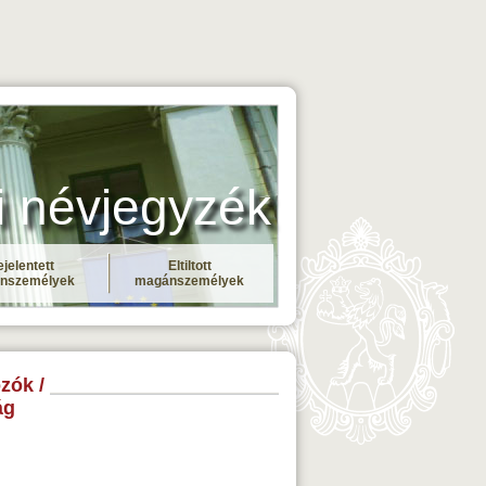
i névjegyzék
jelentett
Eltiltott
nszemélyek
magánszemélyek
zók /
ág