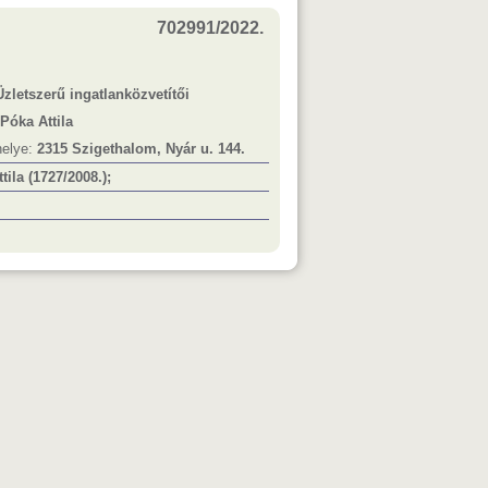
702991/2022.
Üzletszerű ingatlanközvetítői
Póka Attila
helye:
2315 Szigethalom, Nyár u. 144.
tila (1727/2008.);