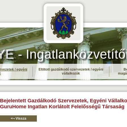
- Ingatlanközvetítő
rvezetek / egyéni
Eltiltott gazdálkodó szervezetek / egyéni
Be
k
vállalkozók
magá
Bejelentett Gazdálkodó Szervezetek, Egyéni Vállalko
GuruHome Ingatlan Korlátolt Felelősségű Társaság
<¬ Vissza