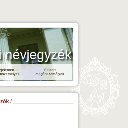
i névjegyzék
jelentett
Eltiltott
nszemélyek
magánszemélyek
zók /