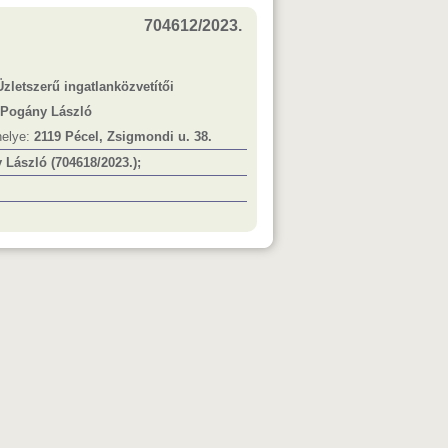
704612/2023.
Üzletszerű ingatlanközvetítői
Pogány László
helye:
2119 Pécel, Zsigmondi u. 38.
László (704618/2023.);