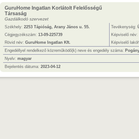
GuruHome Ingatlan Korlátolt Felelősségű
Társaság
Gazdálkodó szervezet
Székhely:
2253 Tápióság, Arany János u. 55.
Tevékenység:
Cégjegyzékszám:
13-09-225739
Képviselő név:
Rövid név:
GuruHome Ingatlan Kft.
Képviselő lakó
Engedéllyel rendelkező közreműködő(k) neve és engedély száma:
Pogány 
Nyelv:
magyar
Bejelentés dátuma:
2023-04-12