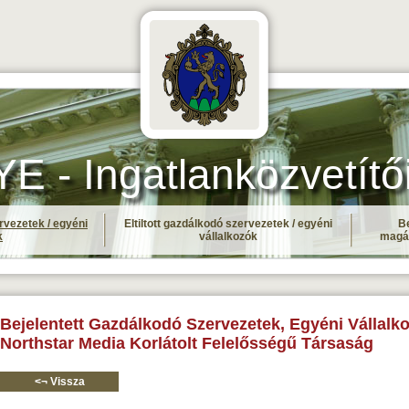
- Ingatlanközvetítő
rvezetek / egyéni
Eltiltott gazdálkodó szervezetek / egyéni
Be
k
vállalkozók
magá
Bejelentett Gazdálkodó Szervezetek, Egyéni Vállalko
Northstar Media Korlátolt Felelősségű Társaság
<¬ Vissza