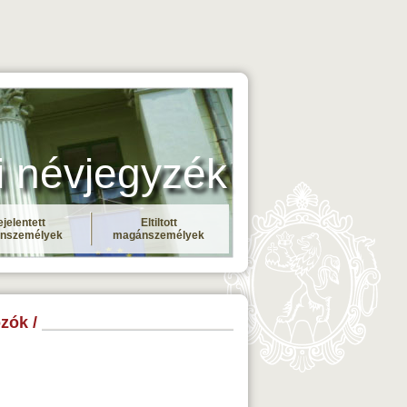
i névjegyzék
jelentett
Eltiltott
nszemélyek
magánszemélyek
zók /