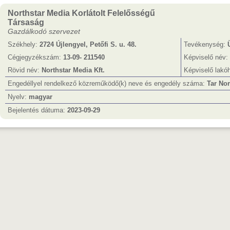
Northstar Media Korlátolt Felelősségű
Társaság
Gazdálkodó szervezet
Székhely:
2724 Újlengyel, Petőfi S. u. 48.
Tevékenység:
Cégjegyzékszám:
13-09- 211540
Képviselő név:
Rövid név:
Northstar Media Kft.
Képviselő lakó
Engedéllyel rendelkező közreműködő(k) neve és engedély száma:
Tar Nor
Nyelv:
magyar
Bejelentés dátuma:
2023-09-29