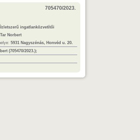
705470/2023.
Üzletszerű ingatlanközvetítői
Tar Norbert
helye:
5931 Nagyszénás, Honvéd u. 20.
bert (705470/2023.);