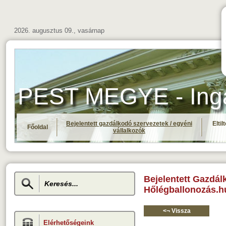
2026. augusztus 09., vasárnap
PEST MEGYE - Ingat
Bejelentett gazdálkodó szervezetek / egyéni
Elti
Főoldal
vállalkozók
Bejelentett Gazdál
Hőlégballonozás.hu
<¬ Vissza
Elérhetőségeink