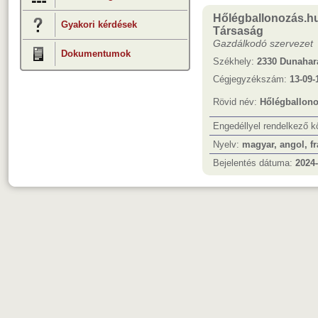
Hőlégballonozás.hu
Gyakori kérdések
Társaság
Gazdálkodó szervezet
Dokumentumok
Székhely:
2330 Dunahara
Cégjegyzékszám:
13-09-
Rövid név:
Hőlégballono
Engedéllyel rendelkező 
Nyelv:
magyar, angol, fr
Bejelentés dátuma:
2024-