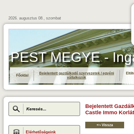
2026. augusztus 08., szombat
PEST MEGYE - Ingat
Bejelentett gazdálkodó szervezetek / egyéni
Elti
Főoldal
vállalkozók
Bejelentett Gazdál
Castle Immo Korlát
<¬ Vissza
Elérhetőségeink