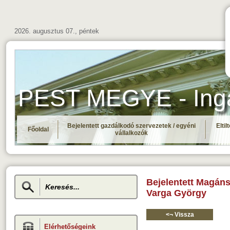
2026. augusztus 07., péntek
PEST MEGYE - Ingat
Bejelentett gazdálkodó szervezetek / egyéni
Elti
Főoldal
vállalkozók
Bejelentett Magán
Varga György
<¬ Vissza
Elérhetőségeink