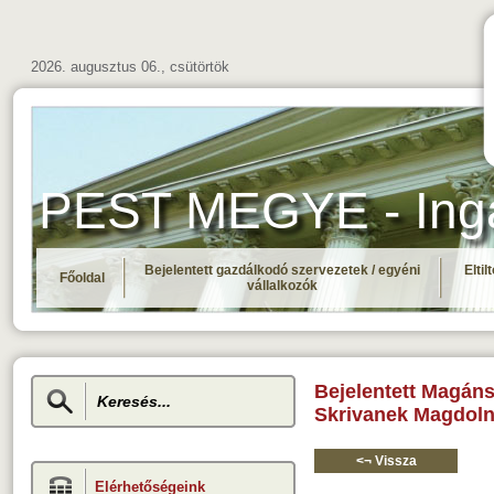
2026. augusztus 06., csütörtök
PEST MEGYE - Ingat
Bejelentett gazdálkodó szervezetek / egyéni
Elti
Főoldal
vállalkozók
Bejelentett Magán
Skrivanek Magdol
<¬ Vissza
Elérhetőségeink