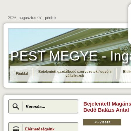
2026. augusztus 07., péntek
PEST MEGYE - Ingat
Bejelentett gazdálkodó szervezetek / egyéni
Elti
Főoldal
vállalkozók
Bejelentett Magán
Bedő Balázs Antal
<¬ Vissza
Elérhetőségeink