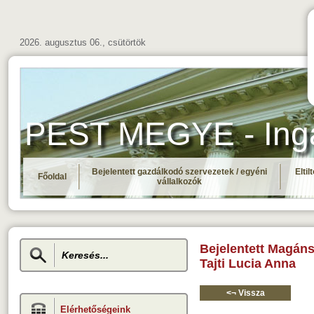
2026. augusztus 06., csütörtök
PEST MEGYE - Ingat
Bejelentett gazdálkodó szervezetek / egyéni
Elti
Főoldal
vállalkozók
Bejelentett Magán
Tajti Lucia Anna
<¬ Vissza
Elérhetőségeink