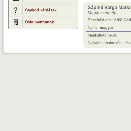
Sápiné Varga Mari
Gyakori kérdések
Magánszemély
Értesítési cím:
2100 Gödö
Dokumentumok
Nyelv:
magyar
Munkáltató neve:
Nyilvántartásba vétel dá