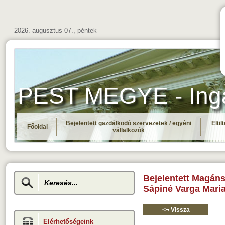
2026. augusztus 07., péntek
PEST MEGYE - Ingat
Bejelentett gazdálkodó szervezetek / egyéni
Elti
Főoldal
vállalkozók
Bejelentett Magán
Sápiné Varga Mari
<¬ Vissza
Elérhetőségeink