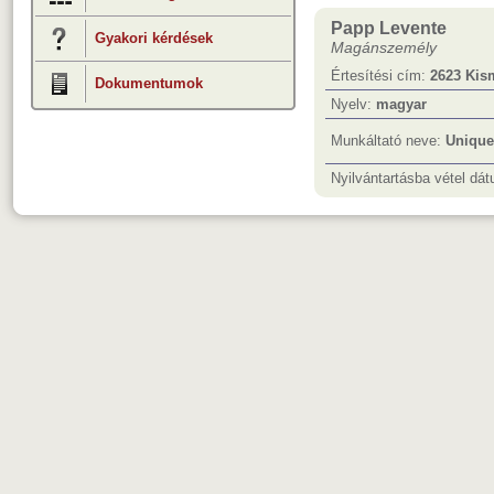
Papp Levente
Gyakori kérdések
Magánszemély
Értesítési cím:
2623 Kism
Dokumentumok
Nyelv:
magyar
Munkáltató neve:
Unique 
Nyilvántartásba vétel dá