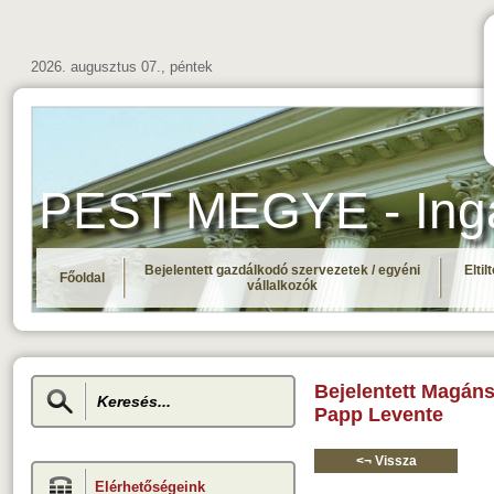
2026. augusztus 07., péntek
PEST MEGYE - Ingat
Bejelentett gazdálkodó szervezetek / egyéni
Elti
Főoldal
vállalkozók
Bejelentett Magán
Papp Levente
<¬ Vissza
Elérhetőségeink