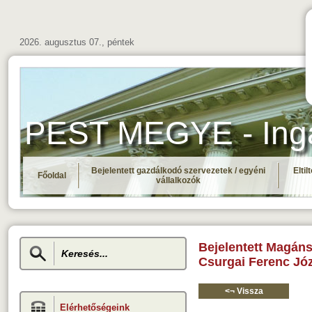
2026. augusztus 07., péntek
PEST MEGYE - Ingat
Bejelentett gazdálkodó szervezetek / egyéni
Elti
Főoldal
vállalkozók
Bejelentett Magán
Csurgai Ferenc Jó
<¬ Vissza
Elérhetőségeink