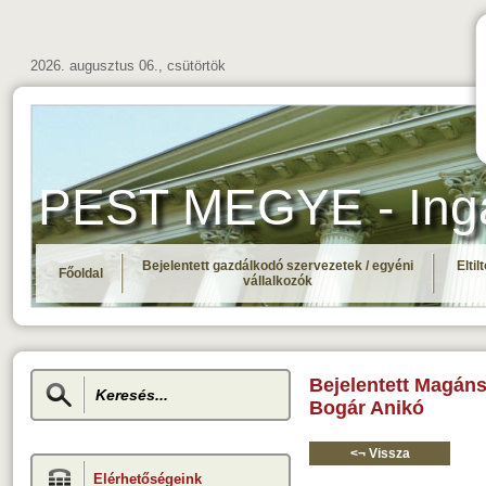
2026. augusztus 06., csütörtök
PEST MEGYE - Ingat
Bejelentett gazdálkodó szervezetek / egyéni
Elti
Főoldal
vállalkozók
Bejelentett Magán
Bogár Anikó
<¬ Vissza
Elérhetőségeink