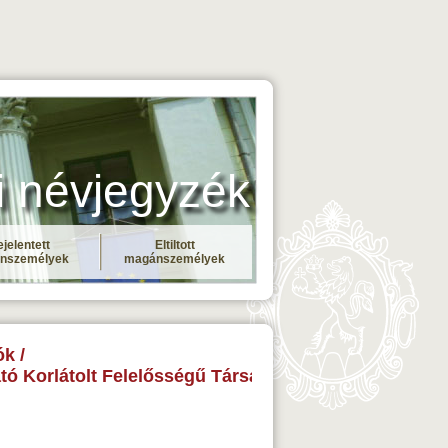
i névjegyzék
jelentett
Eltiltott
nszemélyek
magánszemélyek
k /
tó Korlátolt Felelősségű Társaság