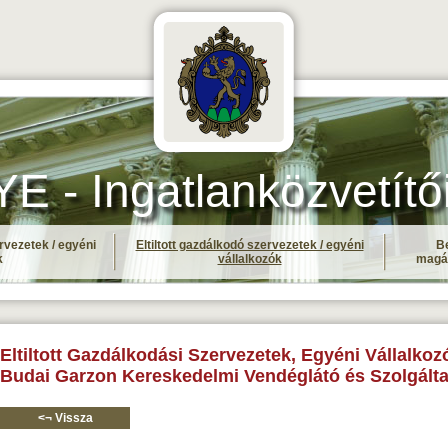
- Ingatlanközvetítő
rvezetek / egyéni
Eltiltott gazdálkodó szervezetek / egyéni
Be
k
vállalkozók
magá
Eltiltott Gazdálkodási Szervezetek, Egyéni Vállalkozó
Budai Garzon Kereskedelmi Vendéglátó és Szolgálta
<¬ Vissza