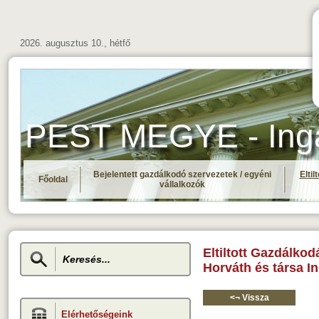
2026. augusztus 10., hétfő
PEST MEGYE - Ingat
Bejelentett gazdálkodó szervezetek / egyéni
Elti
Főoldal
vállalkozók
Eltiltott Gazdálkod
Horváth és társa I
<¬ Vissza
Elérhetőségeink